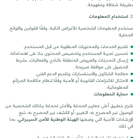
بطريقة شفافة ومفهومة.
استخدام المعلومات
نستخدم المعلومات الشخصية للأغراض التالية، وفقًا للقوانين واللوائح
المحلية:
تقديم الخدمات والمحتويات المطلوبة من قبل المستخدم.
تحسين تجربة المستخدم وتخصيص المحتوى بناءً على اهتماماته.
إرسال التحديثات والعروض المتعلقة بالنادي والفعاليات، بشرط
الحصول على موافقة صريحة.
معالجة الشكاوى والاستفسارات وتقديم الدعم الفني.
الامتثال للالتزامات القانونية أو الأمنية وفقًا لنظام مكافحة الجرائم
المعلوماتية.
حماية المعلومات
نلتزم بتطبيق أعلى معايير الحماية والأمان لحماية بياناتك الشخصية من
الوصول غير المصرح به، التغيير، أو الكشف غير المصرح به. نتبع
الإرشادات الأمنية التي وضعتها
الهيئة الوطنية للأمن السيبراني
، بما
في ذلك:
استخدام تقنيات التشفير لتأمين البيانات الشخصية.