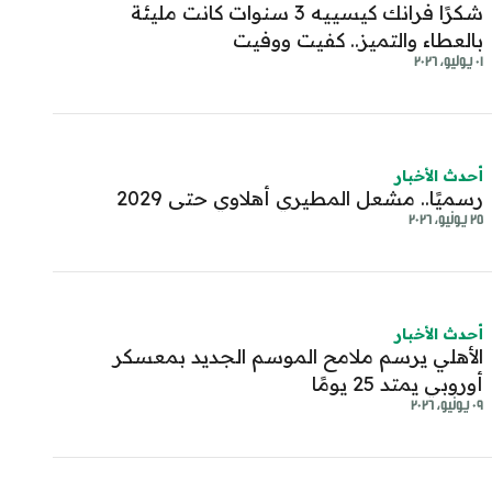
شكرًا فرانك كيسييه 3 سنوات كانت مليئة
بالعطاء والتميز.. كفيت ووفيت
٠١ يوليو، ٢٠٢٦
أحدث الأخبار
رسميًا.. مشعل المطيري أهلاوي حتى 2029
٢٥ يونيو، ٢٠٢٦
أحدث الأخبار
الأهلي يرسم ملامح الموسم الجديد بمعسكر
أوروبي يمتد 25 يومًا
٠٩ يونيو، ٢٠٢٦