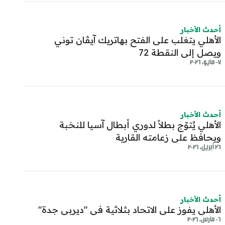
أحدث الأخبار
الأهلي يتغلب على الفتح بهاتريك آيڤان توني
ويصل إلى النقطة 72
٠٧ مايو، ٢٠٢٦
أحدث الأخبار
الأهلي يُتوّج بطلاً لدوري أبطال آسيا للنخبة
ويحافظ على زعامته القارية
٢٦ أبريل، ٢٠٢٦
أحدث الأخبار
الأهلي يفوز على الاتحاد بثلاثية في "ديربي جدة"
٠٦ مارس، ٢٠٢٦