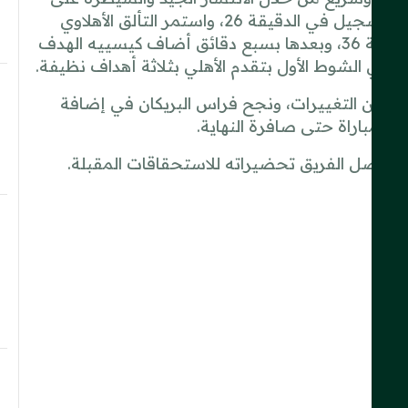
منطقة المناورة، حيث استطاع فالنتين أتانجانا افتتاح التسجيل في الدقيقة 26، واستمر التألق الأهلاوي
لينجح فرانك كيسييه في إضافة الهدف الثاني في الدقيقة 36، وبعدها بسبع دقائق أضاف كيسييه الهدف
يد من التغييرات، ونجح فراس البريكان في إضافة