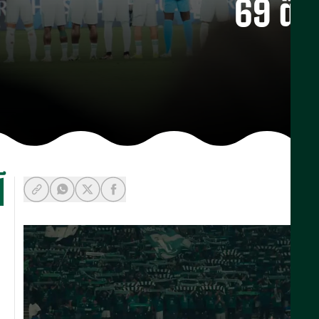
 69
آ
y-link
-whatsapp
share-facebook
share-x