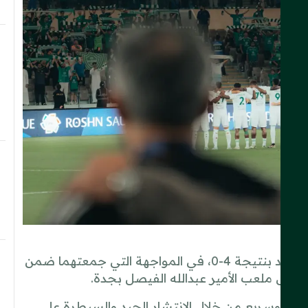
تغلّب الفريق الكروي الأول بالنادي الأهلي على ضيفه الأخدود بنتيجة 4-0، في المواجهة التي جمعتهما ضمن
مريح وسريع من خلال الانتشار الجيد والسيطرة على