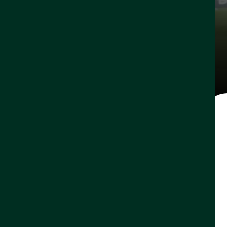
برباعية ويصل إلى النقطة
٠٣ مايو، ٢٠٢٦