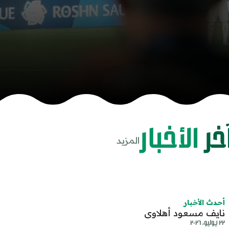
خر
الأخبار
المزيد
share-cop
share
أحدث الأخبار
نايف مسعود أهلاوي
٢٢ يوليو، ٢٠٢٦