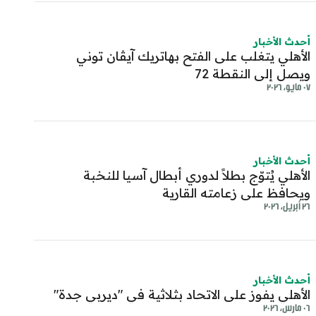
أحدث الأخبار
الأهلي يتغلب على الفتح بهاتريك آيڤان توني
ويصل إلى النقطة 72
٠٧ مايو، ٢٠٢٦
أحدث الأخبار
الأهلي يُتوّج بطلاً لدوري أبطال آسيا للنخبة
ويحافظ على زعامته القارية
٢٦ أبريل، ٢٠٢٦
أحدث الأخبار
الأهلي يفوز على الاتحاد بثلاثية في "ديربي جدة"
٠٦ مارس، ٢٠٢٦