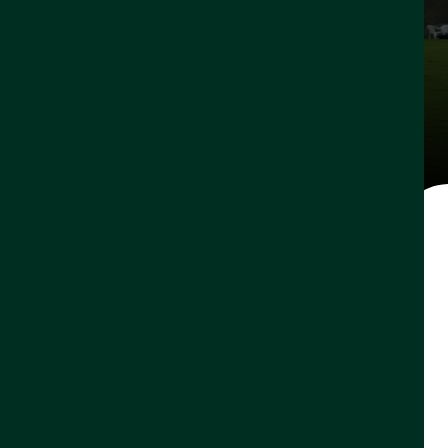
الممتاز»
١٥ ديسمبر، ٢٠٢٥
حجز الفريق النسائي الأول بالنادي الأهلي مقعده في
على ملعب مدينة الأمير عبدالله الفيصل بجدة.
قبل أن تعود وتضيف الهدف الثاني للأهلي قبل نهاية