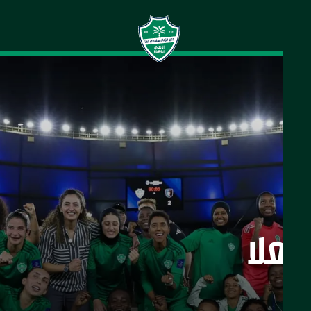
لعلا
ي