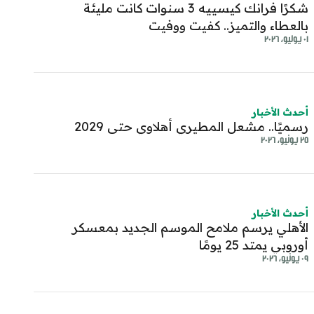
شكرًا فرانك كيسييه 3 سنوات كانت مليئة
بالعطاء والتميز.. كفيت ووفيت
٠١ يوليو، ٢٠٢٦
أحدث الأخبار
رسميًا.. مشعل المطيري أهلاوي حتى 2029
٢٥ يونيو، ٢٠٢٦
أحدث الأخبار
الأهلي يرسم ملامح الموسم الجديد بمعسكر
أوروبي يمتد 25 يومًا
٠٩ يونيو، ٢٠٢٦