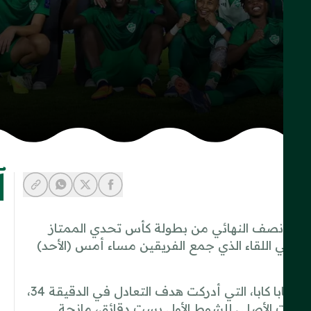
آ
y-link
-whatsapp
share-facebook
share-x
 الدور نصف النهائي من بطولة كأس تحدي الممتاز
للسيدات، عقب فوزه المثير على فريق العلا بنتيجة 3-2، في اللقاء الذي جمع الفريقين مساء أمس (الأحد)
وجاءت بداية التفوق الأهلاوي عبر اللاعبة الأنغولية نعومي كابا كابا، التي أدركت هدف التعادل في الدقيقة 34،
 الوقت الأصلي للشوط الأول بست دقائق، مانحة