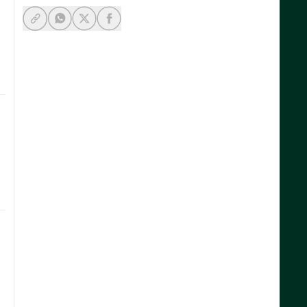
y-link
-whatsapp
share-facebook
share-x