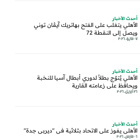
أحدث الأخبار
الأهلي يتغلب على الفتح بهاتريك آيڤان توني
ويصل إلى النقطة 72
٠٧ مايو، ٢٠٢٦
أحدث الأخبار
الأهلي يُتوّج بطلاً لدوري أبطال آسيا للنخبة
ويحافظ على زعامته القارية
٢٦ أبريل، ٢٠٢٦
أحدث الأخبار
الأهلي يفوز على الاتحاد بثلاثية في "ديربي جدة"
٠٦ مارس، ٢٠٢٦