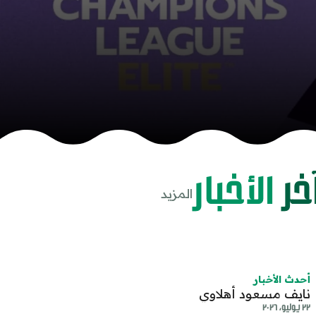
خر
الأخبار
المزيد
share-cop
share
أحدث الأخبار
نايف مسعود أهلاوي
٢٢ يوليو، ٢٠٢٦