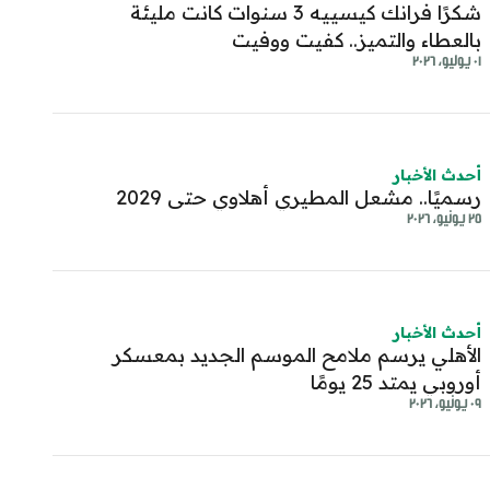
شكرًا فرانك كيسييه 3 سنوات كانت مليئة
بالعطاء والتميز.. كفيت ووفيت
٠١ يوليو، ٢٠٢٦
أحدث الأخبار
رسميًا.. مشعل المطيري أهلاوي حتى 2029
٢٥ يونيو، ٢٠٢٦
أحدث الأخبار
الأهلي يرسم ملامح الموسم الجديد بمعسكر
أوروبي يمتد 25 يومًا
٠٩ يونيو، ٢٠٢٦