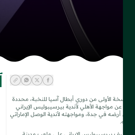
آ
y-link
-whatsapp
share-facebook
share-x
 النسخة الأولى من دوري أبطال آسيا للنخبة، محددة
فرت عن مواجهة الأهلي لأندية بيرسيبوليس الإيراني
 على أرضه في جدة، ومواجهته لأندية الوصل الإماراتي
 أرضه.
لي مشواره يوم 16 سبتمبر 2024 حين يستضيف بيرسيبوليس الإيراني على ملعب مدينة